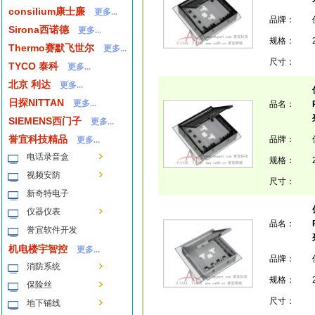
consilium康士廉
更多...
品牌：
Sirona西诺德
更多...
规格：
Thermo赛默飞世尔
更多...
尺寸：
TYCO 泰科
更多...
北京 利达
更多...
日探NITTAN
更多...
品名：
SIEMENS西门子
更多...
誉宜科技精品
品牌：
更多...
电话录音盒
规格：
视频安防
尺寸：
新奇特电子
仪器仪表
品名：
誉宜软件开发
机电楼宇智控
更多...
品牌：
消防系统
规格：
保险丝
尺寸：
地下铺线