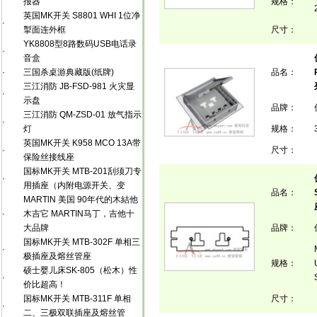
报器
规格：
英国MK开关 S8801 WHI 1位净
·
掣面连外框
尺寸：
YK8808型8路数码USB电话录
·
音盒
·
三国杀桌游典藏版(纸牌)
品名：
三江消防 JB-FSD-981 火灾显
·
示盘
品牌：
三江消防 QM-ZSD-01 放气指示
·
灯
规格：
英国MK开关 K958 MCO 13A带
·
尺寸：
保险丝接线座
国标MK开关 MTB-201刮须刀专
·
用插座（内附电源开关、变
品名：
MARTlN 美国 90年代的木結他
·
木吉它 MARTIN马丁，吉他十
大品牌
品牌：
国标MK开关 MTB-302F 单相三
·
极插座及熔丝管座
规格：
硕士婴儿床SK-805（松木）性
·
价比超高！
国标MK开关 MTB-311F 单相
尺寸：
·
二、三极双联插座及熔丝管