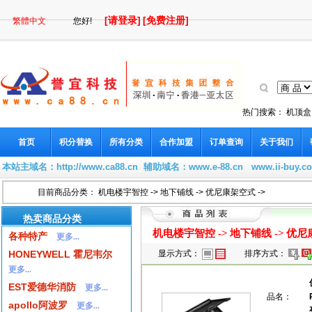
[请登录]
[免费注册]
繁體中文
您好!
热门搜索：
机顶盒
首页
积分替换
所有分类
合作加盟
订单查询
关于我们
本站主域名：
http://www.ca88.cn
辅助域名：
www.e-88.cn
www.ii-buy.c
目前商品分类：
机电楼宇智控
->
地下铺线
->
优尼康架空式
->
热卖商品分类
机电楼宇智控
->
地下铺线
->
优尼
各种特产
更多...
HONEYWELL 霍尼韦尔
显示方式：
排序方式：
更多...
EST爱德华消防
更多...
品名：
apollo阿波罗
更多...