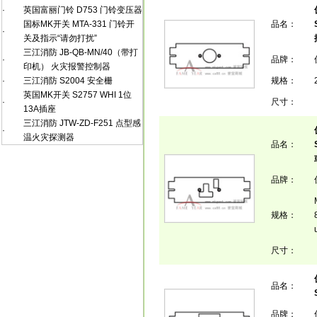
·
英国富丽门铃 D753 门铃变压器
国标MK开关 MTA-331 门铃开
品名：
·
关及指示“请勿打扰”
三江消防 JB-QB-MN/40（带打
·
品牌：
印机） 火灾报警控制器
·
三江消防 S2004 安全栅
规格：
英国MK开关 S2757 WHI 1位
·
尺寸：
13A插座
三江消防 JTW-ZD-F251 点型感
·
温火灾探测器
品名：
品牌：
规格：
尺寸：
品名：
品牌：