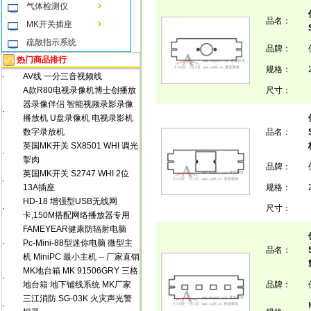
气体检测仪
品名：
MK开关插座
疏散指示系统
品牌：
热门商品排行
规格：
·
AV线 一分三音视频线
A款R80电视录像机博士创播放
尺寸：
器录像伴侣 智能视频录影录像
·
播放机 U盘录像机 电视录影机
数字录放机
品名：
英国MK开关 SX8501 WHI 调光
·
掣肉
品牌：
英国MK开关 S2747 WHI 2位
·
13A插座
规格：
HD-18 增强型USB无线网
·
尺寸：
卡,150M搭配网络播放器专用
FAMEYEAR健康防辐射电脑
·
Pc-Mini-88型迷你电脑 微型主
品名：
机 MiniPC 最小主机 -- 厂家直销
MK地台箱 MK 91506GRY 三格
·
地台箱 地下铺线系统 MK厂家
品牌：
三江消防 SG-03K 火灾声光警
·