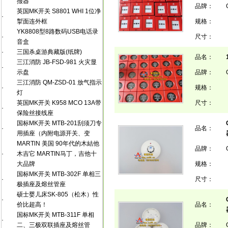
报器
品牌：
英国MK开关 S8801 WHI 1位净
·
掣面连外框
规格：
YK8808型8路数码USB电话录
·
尺寸：
音盒
·
三国杀桌游典藏版(纸牌)
品名：
三江消防 JB-FSD-981 火灾显
·
示盘
品牌：
三江消防 QM-ZSD-01 放气指示
·
规格：
灯
英国MK开关 K958 MCO 13A带
尺寸：
·
保险丝接线座
国标MK开关 MTB-201刮须刀专
·
品名：
用插座（内附电源开关、变
MARTlN 美国 90年代的木結他
品牌：
·
木吉它 MARTIN马丁，吉他十
大品牌
规格：
国标MK开关 MTB-302F 单相三
·
尺寸：
极插座及熔丝管座
硕士婴儿床SK-805（松木）性
·
价比超高！
品名：
国标MK开关 MTB-311F 单相
·
二、三极双联插座及熔丝管
品牌：