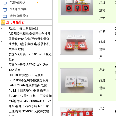
气体检测仪
品牌：
MK开关插座
规格：
疏散指示系统
尺寸：
热门商品排行
·
AV线 一分三音视频线
品名：
A款R80电视录像机博士创播放
器录像伴侣 智能视频录影录像
·
品牌：
播放机 U盘录像机 电视录影机
数字录放机
规格：
英国MK开关 SX8501 WHI 调光
·
尺寸：
掣肉
英国MK开关 S2747 WHI 2位
·
13A插座
品名：
HD-18 增强型USB无线网
·
卡,150M搭配网络播放器专用
品牌：
FAMEYEAR健康防辐射电脑
规格：
·
Pc-Mini-88型迷你电脑 微型主
机 MiniPC 最小主机 -- 厂家直销
尺寸：
MK地台箱 MK 91506GRY 三格
·
地台箱 地下铺线系统 MK厂家
品名：
三江消防 SG-03K 火灾声光警
·