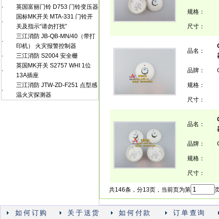
·
英国富丽门铃 D753 门铃变压器
规格：
国标MK开关 MTA-331 门铃开
·
关及指示“请勿打扰”
尺寸：
三江消防 JB-QB-MN/40（带打
·
印机） 火灾报警控制器
品名：
·
三江消防 S2004 安全栅
英国MK开关 S2757 WHI 1位
·
品牌：
13A插座
三江消防 JTW-ZD-F251 点型感
规格：
·
温火灾探测器
尺寸：
品名：
品牌：
规格：
尺寸：
共146条，分13页，当前页为第
页
如何订购
关于送货
如何付款
订单查询