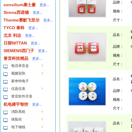
品牌：
consilium康士廉
更多...
规格：
Sirona西诺德
更多...
Thermo赛默飞世尔
尺寸：
更多...
TYCO 泰科
更多...
品名：
北京 利达
更多...
日探NITTAN
更多...
品牌：
SIEMENS西门子
更多...
规格：
誉宜科技精品
更多...
尺寸：
电话录音盒
视频安防
品名：
新奇特电子
仪器仪表
品牌：
誉宜软件开发
规格：
机电楼宇智控
更多...
尺寸：
消防系统
保险丝
品名：
地下铺线