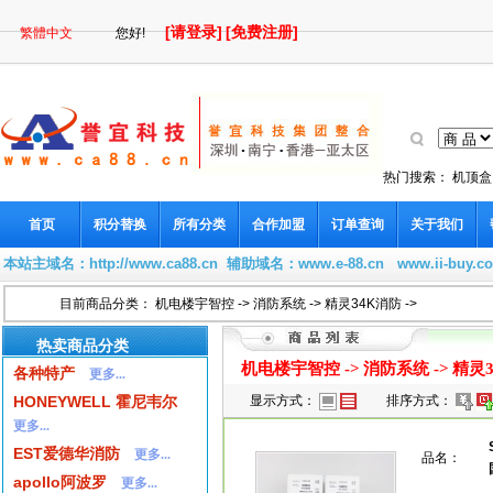
[请登录]
[免费注册]
繁體中文
您好!
热门搜索：
机顶盒
首页
积分替换
所有分类
合作加盟
订单查询
关于我们
本站主域名：
http://www.ca88.cn
辅助域名：
www.e-88.cn
www.ii-buy.c
目前商品分类：
机电楼宇智控
->
消防系统
->
精灵34K消防
->
热卖商品分类
机电楼宇智控
->
消防系统
->
精灵
各种特产
更多...
HONEYWELL 霍尼韦尔
显示方式：
排序方式：
更多...
EST爱德华消防
更多...
品名：
apollo阿波罗
更多...