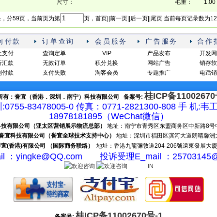
尺寸：
毛重：
1.00 
条，分59页，当前页为第
页，首页||前一页||
后一页
||
尾页
当前每页记录数为12
何付款
订单查询
会员服务
广告服务
合作
上支付
查询定单
VIP
产品发布
开发网
行汇款
无效订单
积分兑换
网站广告
销存软
到付款
支付失败
淘客会员
专题推广
电话销
桂ICP备11002670
所有：誉宜（香港．深圳．南宁）科技有限公司 备案号:
:0755-83478005-0 传真：0771-2821300-808 手 机:韦
18978181895（WeChat微信）
电子科技有限公司（亚太区营销展示物流总部）
地址：南宁市青秀区东盟商务区中新路8号中新
深圳市誉宜科技有限公司（誉宜全球技术支持中心）
地址：深圳市福田区滨河大道朗晴馨洲大厦2
- 譽宜(香港)有限公司 （国际商务联络）
地址：香港九龍彌敦道204-206號遠東發展大廈9樓
il ：yingke@QQ.com 投诉受理E_mail ：25703145
IN
桂ICP备11002670号-1
备案号: