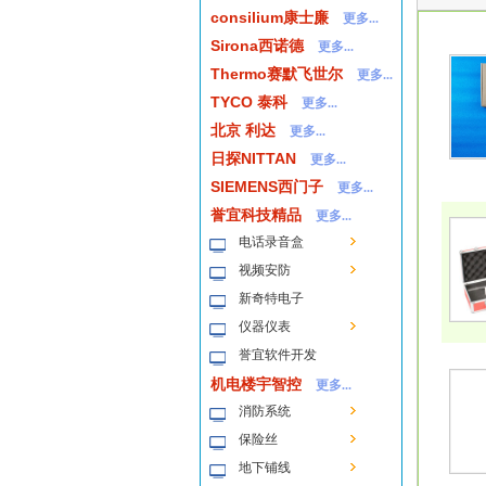
consilium康士廉
更多...
Sirona西诺德
更多...
Thermo赛默飞世尔
更多...
TYCO 泰科
更多...
北京 利达
更多...
日探NITTAN
更多...
SIEMENS西门子
更多...
誉宜科技精品
更多...
电话录音盒
视频安防
新奇特电子
仪器仪表
誉宜软件开发
机电楼宇智控
更多...
消防系统
保险丝
地下铺线