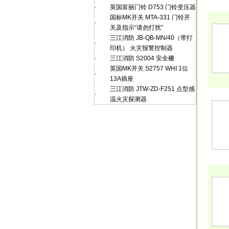
·
英国富丽门铃 D753 门铃变压器
国标MK开关 MTA-331 门铃开
·
关及指示“请勿打扰”
三江消防 JB-QB-MN/40（带打
·
印机） 火灾报警控制器
·
三江消防 S2004 安全栅
英国MK开关 S2757 WHI 1位
·
13A插座
三江消防 JTW-ZD-F251 点型感
·
温火灾探测器