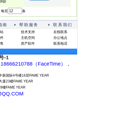
(kg)
 每页
条
指南
帮助服务
联系我们
站
技术支持
在线联系
件
主机空间
办公地点
售
房产软件
联系电话
号-1
工18666210788（FaceTime），
国际4号楼16层FAME YEAR
3楼FAME YEAR
FAME YEAR
@QQ.COM