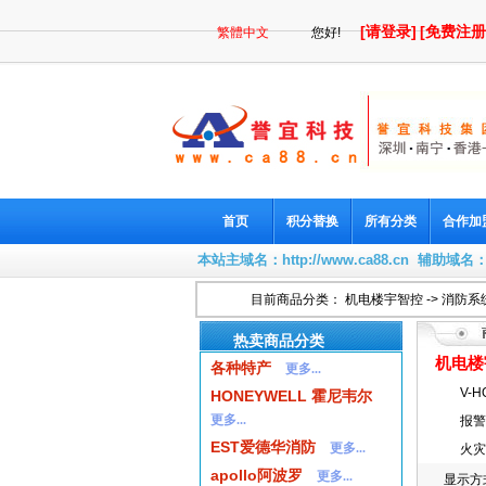
[请登录]
[免费注册
繁體中文
您好!
首页
积分替换
所有分类
合作加
本站主域名：
http://www.ca88.cn
辅助域名
目前商品分类：
机电楼宇智控
->
消防系
热卖商品分类
机电楼
各种特产
更多...
V-
HONEYWELL 霍尼韦尔
更多...
报警
EST爱德华消防
更多...
火灾
apollo阿波罗
更多...
显示方