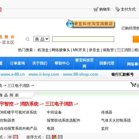
]
购物车
支付方式
订购经理热线
热门搜索：
机顶盒
|
网络摄像头
|
MK开关
|
录音盒
|
保险管
|
三江消防
|
精
誉宜科技官
盟
订单查询
关于我们
帮助中心
我要代理
网络事
网
：
www.e-88.cn
www.ii-buy.com
www.88-shop.com
银行汇款帐号
统
->
三江电子消防
->
宇智控
->
消防系统
->
三江电子消防
->
HOME楼宇可视对讲系统
中间设备
传感器
控制器类
报警联动系统选配件
气体灭火控制系统
自动报警系统外购产品
电源
监控
式：
排序方式：