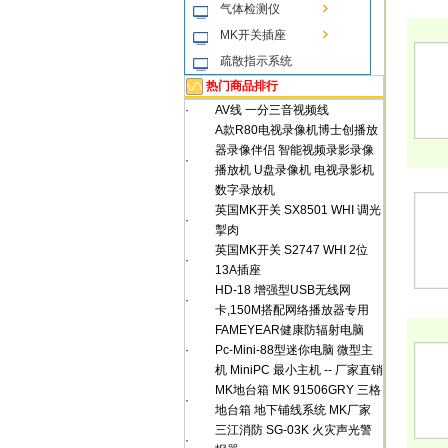
气体检测仪
MK开关插座
疏散指示系统
热门商品排行
·
AV线 一分三音视频线
A款R80电视录像机博士创播放
器录像伴侣 智能视频录影录像
·
播放机 U盘录像机 电视录影机
数字录放机
英国MK开关 SX8501 WHI 调光
·
掣肉
英国MK开关 S2747 WHI 2位
·
13A插座
HD-18 增强型USB无线网
·
卡,150M搭配网络播放器专用
FAMEYEAR健康防辐射电脑
·
Pc-Mini-88型迷你电脑 微型主
机 MiniPC 最小主机 -- 厂家直销
MK地台箱 MK 91506GRY 三格
·
地台箱 地下铺线系统 MK厂家
三江消防 SG-03K 火灾声光警
·