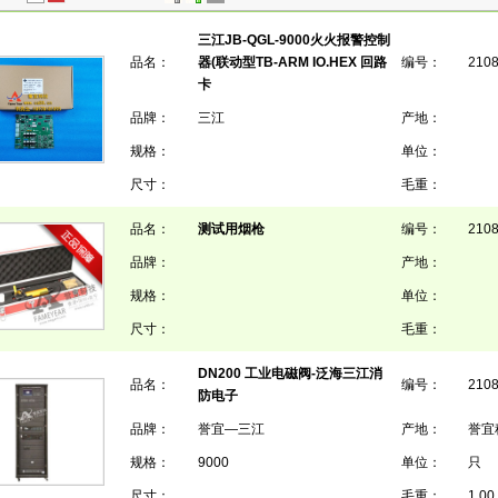
三江JB-QGL-9000火火报警控制
品名：
器(联动型TB-ARM IO.HEX 回路
编号：
210
卡
品牌：
三江
产地：
规格：
单位：
尺寸：
毛重：
品名：
测试用烟枪
编号：
210
品牌：
产地：
规格：
单位：
尺寸：
毛重：
DN200 工业电磁阀-泛海三江消
品名：
编号：
210
防电子
品牌：
誉宜—三江
产地：
誉宜
规格：
9000
单位：
只
尺寸：
毛重：
1.00 