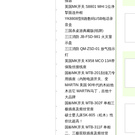
报器
英国MK开关 S8801 WHI 1位净
·
掣面连外框
YK8808型8路数码USB电话录
·
音盒
·
三国杀桌游典藏版(纸牌)
三江消防 JB-FSD-981 火灾显
·
示盘
三江消防 QM-ZSD-01 放气指示
·
灯
英国MK开关 K958 MCO 13A带
·
保险丝接线座
国标MK开关 MTB-201刮须刀专
·
用插座（内附电源开关、变
MARTlN 美国 90年代的木結他
·
木吉它 MARTIN马丁，吉他十
大品牌
国标MK开关 MTB-302F 单相三
·
极插座及熔丝管座
硕士婴儿床SK-805（松木）性
·
价比超高！
国标MK开关 MTB-311F 单相
·
二、三极双联插座及熔丝管