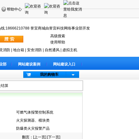
帮助中心
:18666210788 誉宜商城由誉宜科技网络事业部开发
高级搜索
使用帮助
灵消防
|
地台箱
|
安舍消防
|
自然通风
|
虚拟主机
业部
网站建设案例
网站建设入口
我的购物车
去结算
可燃气体报警控制系统
火灾探测器、模块类
防爆类火灾报警产品
翻页：[
上一页
] [
下一页
]