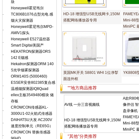
块
Honeywell霍尼韦尔
HD-18 增强型USB无线网卡,150M
FAMEY
·
TC806B1076点型光电 感
搭配网络播放器专用
Mini-
烟火灾探测器
MiniPC
Honeywell霍尼韦尔MPD-
·
AMIV1探头
Honeywell E527温控器
·
Smart Digital美国产
HEKATRON探测器ORS
·
142 E烟感
Hekatron探测器ORM 140
·
S光学烟雾探测器
英国MK开关 S8801 WHI 1位净掣
YK880
ORM140S (5000460)
面连外框
ESSER安舍802385复合感
·
""地方商品推荐
温感烟探测器IQ8Quad
ellex主板3549480模块 储
·
A款R8
存板
AV线 一分三音视频线
像伴侣 
CROWCON传感器KL-
·
盘录像机
3000U1-02火焰式传感器
FAMEY
DAIHATSU大发 AC200V
HD-18 增强型USB无线网卡,150M
·
Mini-
速度控制单元（RE65G）
搭配网络播放器专用
MiniPC
CROWCON 替换传感器
·
"其他"分类推荐
96HD