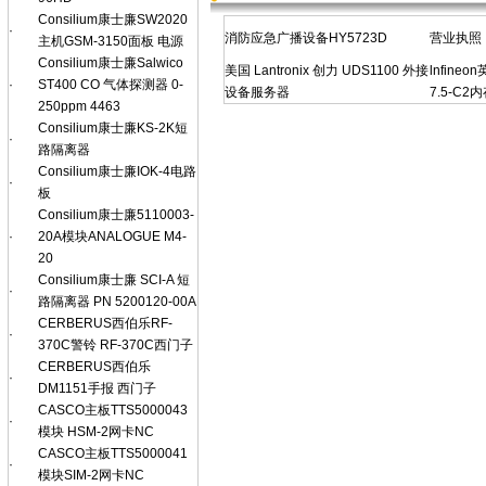
Consilium康士廉SW2020
·
消防应急广播设备HY5723D
营业执照
主机GSM-3150面板 电源
Consilium康士廉Salwico
美国 Lantronix 创力 UDS1100 外接
lnfineo
·
ST400 CO 气体探测器 0-
设备服务器
7.5-C2内
250ppm 4463
Consilium康士廉KS-2K短
·
路隔离器
Consilium康士廉IOK-4电路
·
板
Consilium康士廉5110003-
·
20A模块ANALOGUE M4-
20
Consilium康士廉 SCI-A 短
·
路隔离器 PN 5200120-00A
CERBERUS西伯乐RF-
·
370C警铃 RF-370C西门子
CERBERUS西伯乐
·
DM1151手报 西门子
CASCO主板TTS5000043
·
模块 HSM-2网卡NC
CASCO主板TTS5000041
·
模块SIM-2网卡NC