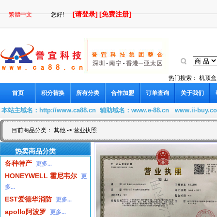
[请登录]
[免费注册]
繁體中文
您好!
热门搜索：
机顶盒
首页
积分替换
所有分类
合作加盟
订单查询
关于我们
本站主域名：
http://www.ca88.cn
辅助域名：
www.e-88.cn
www.ii-buy.c
目前商品分类：
其他
-> 营业执照
热卖商品分类
各种特产
更多...
HONEYWELL 霍尼韦尔
更
多...
EST爱德华消防
更多...
apollo阿波罗
更多...