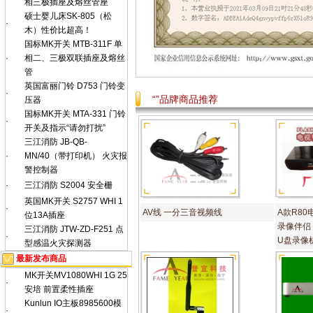
相三极插座及熔丝管座
硕士婴儿床SK-805（松
·
木）性价比超高！
国标MK开关 MTB-311F 单
·
相二、三极双联插座及熔丝
管
英国富丽门铃 D753 门铃变
·
“”品牌商品推荐
压器
国标MK开关 MTA-331 门铃
·
开关及指示“请勿打扰”
三江消防 JB-QB-
·
MN/40（带打印机） 火灾报
警控制器
·
三江消防 S2004 安全栅
英国MK开关 S2757 WHI 1
·
AV线 一分三音视频线
A款R8
位13A插座
录像伴侣
三江消防 JTW-ZD-F251 点
·
U盘录像
型感温火灾探测器
最新发布商品
MK开关MV1080WHI 1G 25
·
安培 前置柔性插座
Kunlun IO主板8985600模
·