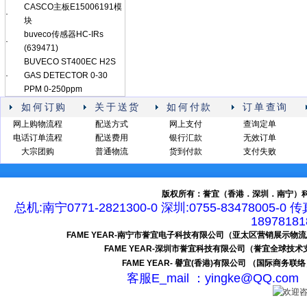
CASCO主板E15006191模
·
块
buveco传感器HC-IRs
·
(639471)
BUVECO ST400EC H2S
·
GAS DETECTOR 0-30
PPM 0-250ppm
如何订购
关于送货
如何付款
订单查询
网上购物流程
配送方式
网上支付
查询定单
电话订单流程
配送费用
银行汇款
无效订单
大宗团购
普通物流
货到付款
支付失败
版权所有：誉宜（香港．深圳．南宁）科
总机:南宁0771-2821300-0 深圳:0755-83478005-0 
189781
FAME YEAR-南宁市誉宜电子科技有限公司（亚太区营销展示物
FAME YEAR-深圳市誉宜科技有限公司（誉宜全球技
FAME YEAR- 譽宜(香港)有限公司 （国际商务联
客服E_mail ：yingke@QQ.c