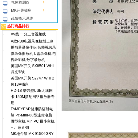
气体检测仪
MK开关插座
疏散指示系统
热门商品排行
·
AV线 一分三音视频线
A款R80电视录像机博士创
播放器录像伴侣 智能视频录
·
影录像播放机 U盘录像机 电
视录影机 数字录放机
英国MK开关 SX8501 WHI
·
调光掣肉
英国MK开关 S2747 WHI 2
·
位13A插座
HD-18 增强型USB无线网
·
卡,150M搭配网络播放器专
用
FAMEYEAR健康防辐射电
脑 Pc-Mini-88型迷你电脑
·
微型主机 MiniPC 最小主机
-- 厂家直销
MK地台箱 MK 91506GRY