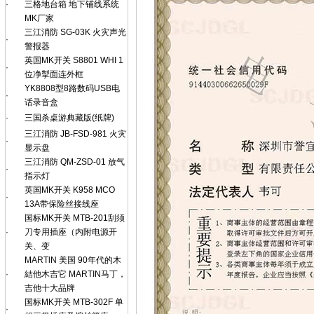
·
三格地台箱 地下铺线系统
MK厂家
三江消防 SG-03K 火灾声光
·
警报器
英国MK开关 S8801 WHI 1
·
位净掣面连外框
YK8808型8路数码USB电
·
话录音盒
·
三国杀桌游典藏版(纸牌)
三江消防 JB-FSD-981 火灾
·
显示盘
三江消防 QM-ZSD-01 放气
·
指示灯
英国MK开关 K958 MCO
·
13A带保险丝接线座
国标MK开关 MTB-201刮须
·
刀专用插座（内附电源开
关、变
MARTlN 美国 90年代的木
·
結他木吉它 MARTIN马丁，
吉他十大品牌
国标MK开关 MTB-302F 单
·