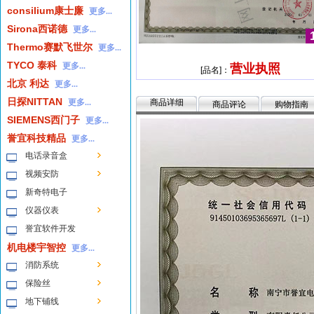
consilium康士廉
更多...
Sirona西诺德
更多...
1
Thermo赛默飞世尔
更多...
TYCO 泰科
更多...
营业执照
[品名]：
北京 利达
更多...
日探NITTAN
更多...
商品详细
商品评论
购物指南
SIEMENS西门子
更多...
誉宜科技精品
更多...
电话录音盒
视频安防
新奇特电子
仪器仪表
誉宜软件开发
机电楼宇智控
更多...
消防系统
保险丝
地下铺线