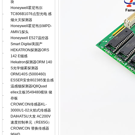
块
Honeywell霍尼韦尔
·
TC806B1076点型光电 感
烟火灾探测器
Honeywell霍尼韦尔MPD-
·
AMIV1探头
Honeywell E527温控器
·
Smart Digital美国产
HEKATRON探测器ORS
·
142 E烟感
Hekatron探测器ORM 140
·
S光学烟雾探测器
ORM140S (5000460)
ESSER安舍802385复合感
·
温感烟探测器IQ8Quad
ellex主板3549480模块 储
·
存板
CROWCON传感器KL-
·
3000U1-02火焰式传感器
DAIHATSU大发 AC200V
·
速度控制单元（RE65G）
CROWCON 替换传感器
·
96HD