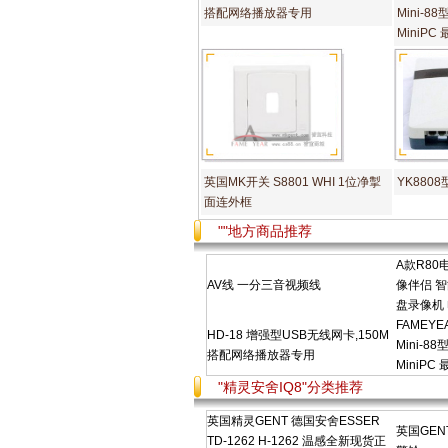
搭配网络播放器专用
Mini-
MiniPC
英国MK开关 S8801 WHI 1位净掣
YK880
面连外框
""地方商品推荐
A款R8
AV线 一分三音视频线
像伴侣 
盘录像机
FAMEY
HD-18 增强型USB无线网卡,150M
Mini-
搭配网络播放器专用
MiniPC
"精灵安舍IQ8"分类推荐
英国精灵GENT 德国安舍ESSER
英国GEN
TD-1262 H-1262 温感全新现货正