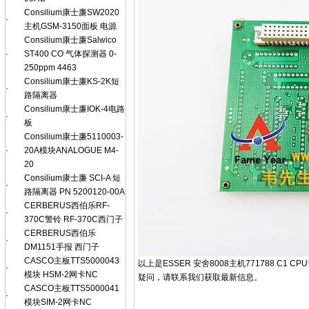
Consilium康士廉SW2020
·
主机GSM-3150面板 电源
Consilium康士廉Salwico
·
ST400 CO 气体探测器 0-
250ppm 4463
Consilium康士廉KS-2K短
·
路隔离器
Consilium康士廉IOK-4电路
·
板
Consilium康士廉5110003-
·
20A模块ANALOGUE M4-
20
Consilium康士廉 SCI-A 短
·
路隔离器 PN 5200120-00A
CERBERUS西伯乐RF-
·
370C警铃 RF-370C西门子
CERBERUS西伯乐
·
DM1151手报 西门子
CASCO主板TTS5000043
以上是ESSER 安舍8008主机771788
·
模块 HSM-2网卡NC
疑问，请联系我们获取最新信息。
CASCO主板TTS5000041
·
模块SIM-2网卡NC