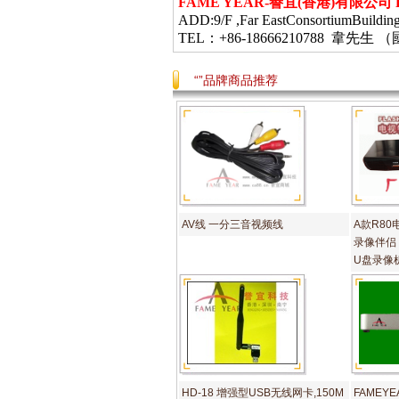
FAME YEAR-
譽宜
(
香港
)
有限公司
ADD:9/F ,Far EastConsortiumBuildin
TEL：+86-18666210788 韋
“”品牌商品推荐
AV线 一分三音视频线
A款R8
录像伴侣
U盘录像
HD-18 增强型USB无线网卡,150M
FAMEY