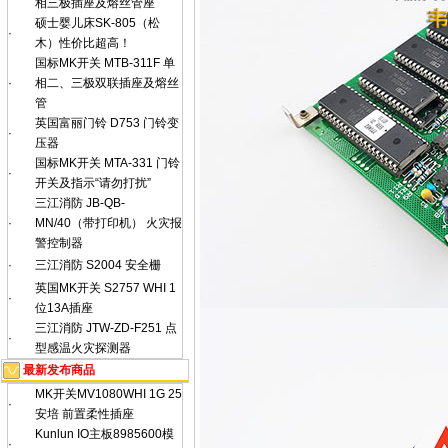
相三极插座及熔丝管座
硕士婴儿床SK-805（松
·
木）性价比超高！
国标MK开关 MTB-311F 单
·
相二、三极双联插座及熔丝
管
英国富丽门铃 D753 门铃变
·
压器
国标MK开关 MTA-331 门铃
·
开关及指示“请勿打扰”
三江消防 JB-QB-
·
MN/40（带打印机） 火灾报
警控制器
·
三江消防 S2004 安全栅
英国MK开关 S2757 WHI 1
·
位13A插座
三江消防 JTW-ZD-F251 点
·
型感温火灾探测器
最新发布商品
MK开关MV1080WHI 1G 25
·
安培 前置柔性插座
Kunlun IO主板8985600模
·