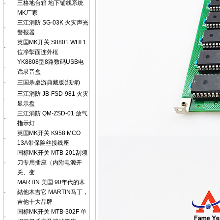
·
三格地台箱 地下铺线系统
MK厂家
三江消防 SG-03K 火灾声光
·
警报器
英国MK开关 S8801 WHI 1
·
位净掣面连外框
YK8808型8路数码USB电
·
话录音盒
·
三国杀桌游典藏版(纸牌)
三江消防 JB-FSD-981 火灾
·
显示盘
三江消防 QM-ZSD-01 放气
·
指示灯
英国MK开关 K958 MCO
·
13A带保险丝接线座
国标MK开关 MTB-201刮须
·
刀专用插座（内附电源开
关、变
MARTlN 美国 90年代的木
·
結他木吉它 MARTIN马丁，
吉他十大品牌
国标MK开关 MTB-302F 单
·