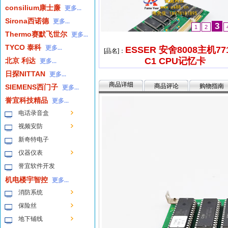
consilium康士廉
更多...
Sirona西诺德
更多...
3
1
2
Thermo赛默飞世尔
更多...
TYCO 泰科
更多...
ESSER 安舍8008主机771
[品名]：
C1 CPU记忆卡
北京 利达
更多...
日探NITTAN
更多...
商品详细
商品评论
购物指南
SIEMENS西门子
更多...
誉宜科技精品
更多...
电话录音盒
视频安防
新奇特电子
仪器仪表
誉宜软件开发
机电楼宇智控
更多...
消防系统
保险丝
地下铺线