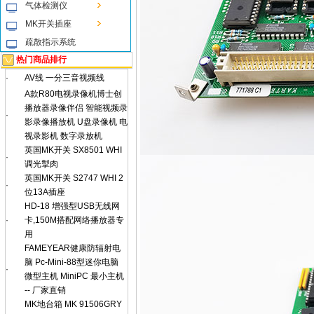
气体检测仪
MK开关插座
疏散指示系统
热门商品排行
·
AV线 一分三音视频线
A款R80电视录像机博士创
播放器录像伴侣 智能视频录
·
影录像播放机 U盘录像机 电
视录影机 数字录放机
英国MK开关 SX8501 WHI
·
调光掣肉
英国MK开关 S2747 WHI 2
·
位13A插座
HD-18 增强型USB无线网
·
卡,150M搭配网络播放器专
用
FAMEYEAR健康防辐射电
脑 Pc-Mini-88型迷你电脑
·
微型主机 MiniPC 最小主机
-- 厂家直销
MK地台箱 MK 91506GRY