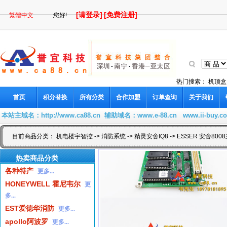
[请登录]
[免费注册]
繁體中文
您好!
热门搜索：
机顶盒
首页
积分替换
所有分类
合作加盟
订单查询
关于我们
本站主域名：
http://www.ca88.cn
辅助域名：
www.e-88.cn
www.ii-buy.c
目前商品分类：
机电楼宇智控
->
消防系统
->
精灵安舍IQ8
-> ESSER 安舍800
热卖商品分类
各种特产
更多...
HONEYWELL 霍尼韦尔
更
多...
EST爱德华消防
更多...
apollo阿波罗
更多...