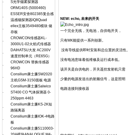
·
S光学烟雾探测器
ORM140S (5000460)
ESSER安舍802385复合感
·
NEW: echo,
未来的开关
温感烟探测器IQ8Quad
ellex主板3549480模块 储
·
一个完全无线，无电池，自供电开关，
存板
CROWCON传感器KL-
只有MK能提供一系列创新。
·
3000U1-02火焰式传感器
DAIHATSU大发 AC200V
没有导线提供即时安装和总位置的灵活性。
·
速度控制单元（RE65G）
没有电池意味着低维修及运行成本低。
CROWCON 替换传感器
·
96HD
该开关是自供电的，开关遥控发射机只需
Consilium康士廉SW2020
·
少量的电源发送出的射频信号，这是照明
主机GSM-3150面板 电源
Consilium康士廉Salwico
电路连接到接收器
·
ST400 CO 气体探测器 0-
250ppm 4463
Consilium康士廉KS-2K短
·
路隔离器
Consilium康士廉IOK-4电路
·
板
Consilium康士廉5110003-
·
20A模块ANALOGUE M4-