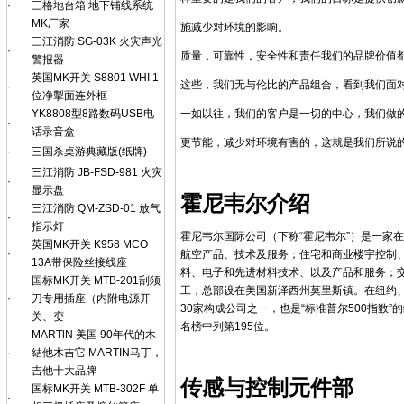
·
三格地台箱 地下铺线系统
MK厂家
施减少对环境的影响。
三江消防 SG-03K 火灾声光
·
质量，可靠性，安全性和责任我们的品牌价值
警报器
英国MK开关 S8801 WHI 1
这些，我们无与伦比的产品组合，看到我们面
·
位净掣面连外框
YK8808型8路数码USB电
一如以往，我们的客户是一切的中心，我们做
·
话录音盒
更节能，减少对环境有害的，这就是我们所说的
·
三国杀桌游典藏版(纸牌)
三江消防 JB-FSD-981 火灾
·
显示盘
霍尼韦尔介绍
三江消防 QM-ZSD-01 放气
·
指示灯
霍尼韦尔国际公司（下称“霍尼韦尔”）是一家
英国MK开关 K958 MCO
·
航空产品、技术及服务；住宅和商业楼宇控制
13A带保险丝接线座
料、电子和先进材料技术、以及产品和服务；交
国标MK开关 MTB-201刮须
工，总部设在美国新泽西州莫里斯镇。在纽约
·
刀专用插座（内附电源开
30家构成公司之一，也是“标准普尔500指数”
关、变
名榜中列第195位。
MARTlN 美国 90年代的木
·
結他木吉它 MARTIN马丁，
吉他十大品牌
传感与控制元件部
国标MK开关 MTB-302F 单
·