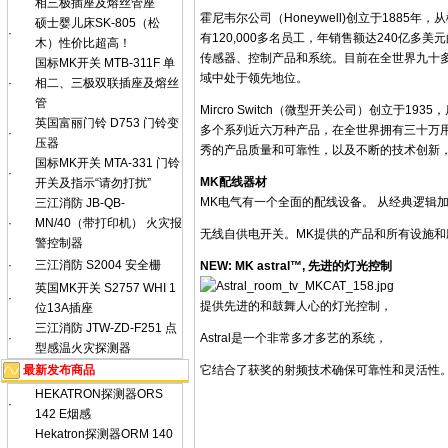
相三极插座及熔丝管座
霍尼韦尔公司（Honeywell)创立于188
硕士婴儿床SK-805（松
·
有120,000多名员工，年销售额达240亿
木）性价比超高！
传感器、控制产品和系统。目前在全世界九十
国标MK开关 MTB-311F 单
域中处于领先地位。
·
相二、三极双联插座及熔丝
管
Mircro Switch（微型开关公司）创立于
英国富丽门铃 D753 门铃变
多个系列近六万种产品，在全世界拥有三十万
·
压器
秀的产品质量和可靠性，以及不断的技术创新
国标MK开关 MTA-331 门铃
·
MK配线器材
开关及指示“请勿打扰”
MK
电气有一个全面的配线设备。 从经典逻辑
三江消防 JB-QB-
·
MN/40（带打印机） 火灾报
无线自供电开关。MK提供的产品和所有设施和
警控制器
·
三江消防 S2004 安全栅
NEW: MK astral™,
先进的灯光控制
英国MK开关 S2757 WHI 1
·
提供先进的和鼓舞人心的灯光控制，
位13A插座
三江消防 JTW-ZD-F251 点
·
Astral
是一个非常多才多艺的系统，
型感温火灾探测器
最新发布商品
它结合了获奖的射频技术确保可靠性和灵活性
HEKATRON探测器ORS
·
142 E烟感
Hekatron探测器ORM 140