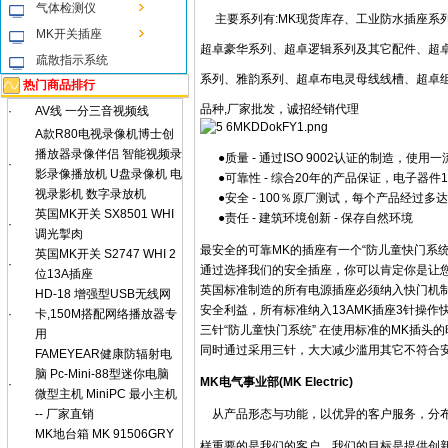
气体检测仪
主要系列有:MK现货库存、工业防水插座系
MK开关插座
超卓豪华系列、超卓逻辑系列及其它配件、超
疏散指示系统
系列、雅韵系列、超卓布电灵母线线槽、超卓组
热门商品排行
品种,厂家批发，诚招经销代理
·
AV线 一分三音视频线
A款R80电视录像机博士创
播放器录像伴侣 智能视频录
●质量 - 通过ISO 9002认证的制造，使用
·
影录像播放机 U盘录像机 电
●可靠性 - 综合20年的产品保证，电子器件
视录影机 数字录放机
●安全 - 100％原厂测试，每个产品经过多达
英国MK开关 SX8501 WHI
●责任 - 建筑环境创新 - 保存自然环境
·
调光掣肉
最安全的可靠MK的插座有一个“防儿童快门系
英国MK开关 S2747 WHI 2
·
通过选择我们的安全插座，你可以肯定你是让
位13A插座
英国标准制造的所有电源插座必须纳入快门机制
HD-18 增强型USB无线网
安全利益，所有标准纳入13AMK插座3针操作
·
卡,150M搭配网络播放器专
三针“防儿童快门系统” 在使用标准的MK插头
用
同时通过采用三针，大大减少滥用其它不符合安
FAMEYEAR健康防辐射电
脑 Pc-Mini-88型迷你电脑
MK电气事业部(MK Electric)
·
微型主机 MiniPC 最小主机
-- 厂家直销
从产品形态与功能，以优异的客户服务，分布
MK地台箱 MK 91506GRY
样重要的是我们的客户，我们的目标是提供创新