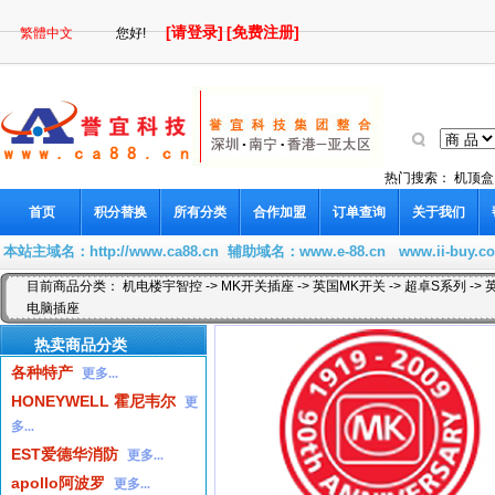
[请登录]
[免费注册]
繁體中文
您好!
热门搜索：
机顶盒
首页
积分替换
所有分类
合作加盟
订单查询
关于我们
本站主域名：
http://www.ca88.cn
辅助域名：
www.e-88.cn
www.ii-buy.c
目前商品分类：
机电楼宇智控
->
MK开关插座
->
英国MK开关
->
超卓S系列
-> 
电脑插座
热卖商品分类
各种特产
更多...
HONEYWELL 霍尼韦尔
更
多...
EST爱德华消防
更多...
apollo阿波罗
更多...