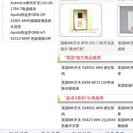
Autronica奥特罗尼116-UE-
·
1784-T电源模块
Apollo阿波罗ORB-OP-
·
42001-MAR感烟探测器探
头现货
Apollo阿波罗ORB-HT-
·
41013-MAR 热探测器AIR
国标MK开关 MTA-331 门铃开关及
英国MK开关
指示“请勿打扰”
插座
"英国"地方商品推荐
英国MK开关 SX8501 WHI 调光掣
英国MK开关
肉
座
英国MK开关 K958 MCO 13A带保
英国富丽门
险丝接线座
"超卓S系列"分类推荐
英国MK开关 SX8501 WHI 调光掣
英国MK开关
肉
座
英国MK开关 S5423 WHI 1位20AX
英国MK开关
双极开关掣
脑插座