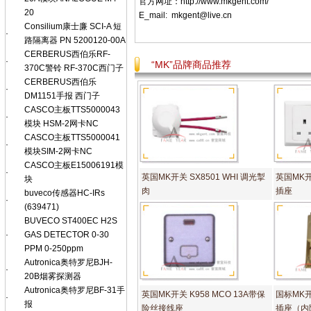
官方网址：
http://www.mkgent.com/
20
E_mail:
mkgent@live.cn
Consilium康士廉 SCI-A 短
·
路隔离器 PN 5200120-00A
CERBERUS西伯乐RF-
·
“MK”品牌商品推荐
370C警铃 RF-370C西门子
CERBERUS西伯乐
·
DM1151手报 西门子
CASCO主板TTS5000043
·
模块 HSM-2网卡NC
CASCO主板TTS5000041
·
模块SIM-2网卡NC
CASCO主板E15006191模
·
英国MK开关 SX8501 WHI 调光掣
英国MK开关
块
肉
插座
buveco传感器HC-IRs
·
(639471)
BUVECO ST400EC H2S
·
GAS DETECTOR 0-30
PPM 0-250ppm
Autronica奥特罗尼BJH-
·
20B烟雾探测器
Autronica奥特罗尼BF-31手
英国MK开关 K958 MCO 13A带保
国标MK开
·
报
险丝接线座
插座（内