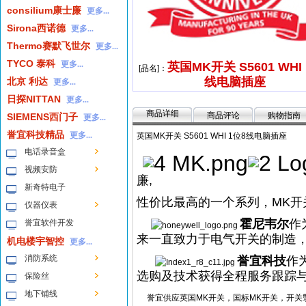
consilium康士廉
更多...
Sirona西诺德
更多...
Thermo赛默飞世尔
更多...
TYCO 泰科
更多...
英国MK开关 S5601 WHI
[品名]：
线电脑插座
北京 利达
更多...
日探NITTAN
更多...
商品详细
商品评论
购物指南
SIEMENS西门子
更多...
誉宜科技精品
更多...
英国MK开关 S5601 WHI 1位8线电脑插座
电话录音盒
视频安防
廉,
新奇特电子
性价比最高的一个系列，MK开
仪器仪表
霍尼韦尔
作
誉宜软件开发
来一直致力于电气开关的制造，
机电楼宇智控
更多...
消防系统
誉宜科技
作
选购
及技术获得全程服务跟踪与
保险丝
地下铺线
誉宜供应英国MK开关，国标MK开关，开关掣