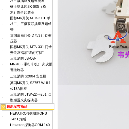
相三极插座及熔丝管座
硕士婴儿床SK-805（松
·
木）性价比超高！
国标MK开关 MTB-311F 单
·
相二、三极双联插座及熔丝
管
英国富丽门铃 D753 门铃变
·
压器
国标MK开关 MTA-331 门铃
·
开关及指示“请勿打扰”
三江消防 JB-QB-
·
MN/40（带打印机） 火灾报
警控制器
·
三江消防 S2004 安全栅
英国MK开关 S2757 WHI 1
·
位13A插座
三江消防 JTW-ZD-F251 点
·
型感温火灾探测器
最新发布商品
HEKATRON探测器ORS
·
142 E烟感
Hekatron探测器ORM 140