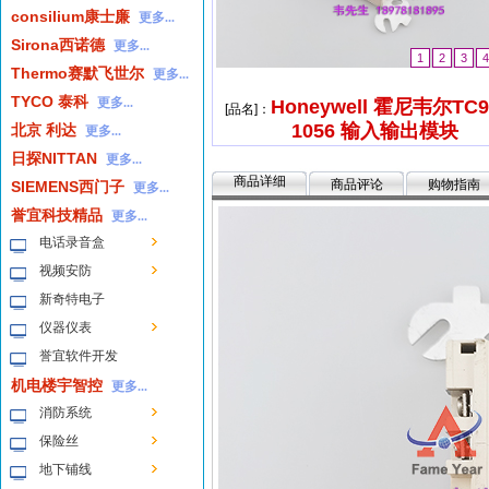
consilium康士廉
更多...
Sirona西诺德
更多...
1
2
3
4
Thermo赛默飞世尔
更多...
TYCO 泰科
更多...
Honeywell 霍尼韦尔TC9
[品名]：
1056 输入输出模块
北京 利达
更多...
日探NITTAN
更多...
商品详细
商品评论
购物指南
SIEMENS西门子
更多...
誉宜科技精品
更多...
电话录音盒
视频安防
新奇特电子
仪器仪表
誉宜软件开发
机电楼宇智控
更多...
消防系统
保险丝
地下铺线