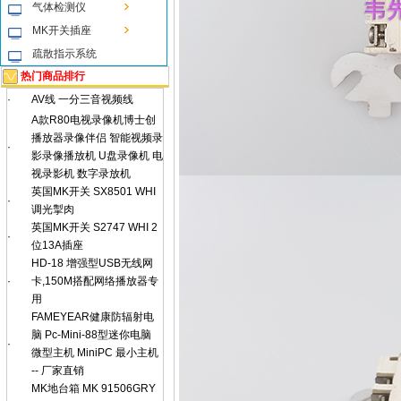
气体检测仪
MK开关插座
疏散指示系统
热门商品排行
·
AV线 一分三音视频线
A款R80电视录像机博士创
播放器录像伴侣 智能视频录
·
影录像播放机 U盘录像机 电
视录影机 数字录放机
英国MK开关 SX8501 WHI
·
调光掣肉
英国MK开关 S2747 WHI 2
·
位13A插座
HD-18 增强型USB无线网
·
卡,150M搭配网络播放器专
用
FAMEYEAR健康防辐射电
脑 Pc-Mini-88型迷你电脑
·
微型主机 MiniPC 最小主机
-- 厂家直销
MK地台箱 MK 91506GRY