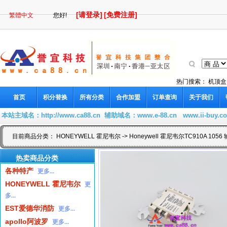
[请登录]
[免费注册]
繁體中文
您好!
热门搜索：
机顶盒
首页
积分替换
所有分类
合作加盟
订单查询
关于我们
本站主域名：
http://www.ca88.cn
辅助域名：
www.e-88.cn
www.ii-buy.c
目前商品分类：
HONEYWELL 霍尼韦尔
-> Honeywell 霍尼韦尔TC910A 10
热卖商品分类
各种特产
更多...
HONEYWELL 霍尼韦尔
更
多...
EST爱德华消防
更多...
apollo阿波罗
更多...