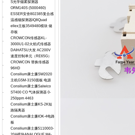
·
S光学烟雾探测器
ORM140S (5000460)
ESSER安舍802385复合感
·
温感烟探测器IQ8Quad
ellex主板3549480模块 储
·
存板
CROWCON传感器KL-
·
3000U1-02火焰式传感器
DAIHATSU大发 AC200V
·
速度控制单元（RE65G）
CROWCON 替换传感器
·
96HD
Consilium康士廉SW2020
·
主机GSM-3150面板 电源
Consilium康士廉Salwico
·
ST400 CO 气体探测器 0-
250ppm 4463
Consilium康士廉KS-2K短
·
路隔离器
Consilium康士廉IOK-4电路
·
板
Consilium康士廉5110003-
·
20A模块ANALOGUE M4-