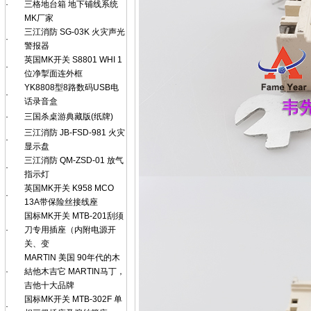
·
三格地台箱 地下铺线系统
MK厂家
三江消防 SG-03K 火灾声光
·
警报器
英国MK开关 S8801 WHI 1
·
位净掣面连外框
YK8808型8路数码USB电
·
话录音盒
·
三国杀桌游典藏版(纸牌)
三江消防 JB-FSD-981 火灾
·
显示盘
三江消防 QM-ZSD-01 放气
·
指示灯
英国MK开关 K958 MCO
·
13A带保险丝接线座
国标MK开关 MTB-201刮须
·
刀专用插座（内附电源开
关、变
MARTlN 美国 90年代的木
·
結他木吉它 MARTIN马丁，
吉他十大品牌
国标MK开关 MTB-302F 单
·