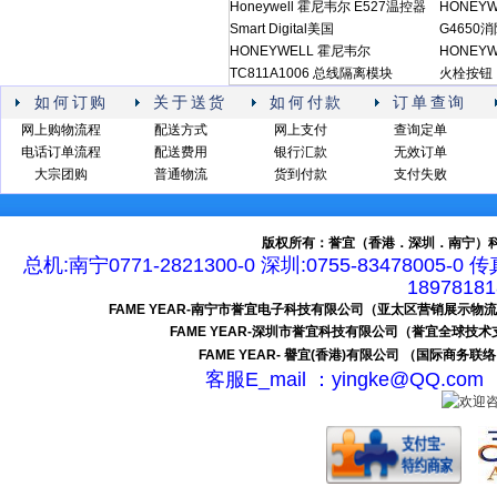
Honeywell 霍尼韦尔 E527温控器
HONEYW
Smart Digital美国
G4650
HONEYWELL 霍尼韦尔
HONEYW
TC811A1006 总线隔离模块
火栓按钮
如何订购
关于送货
如何付款
订单查询
网上购物流程
配送方式
网上支付
查询定单
电话订单流程
配送费用
银行汇款
无效订单
大宗团购
普通物流
货到付款
支付失败
版权所有：誉宜（香港．深圳．南宁）科
总机:南宁0771-2821300-0 深圳:0755-83478005-0 
189781
FAME YEAR-南宁市誉宜电子科技有限公司（亚太区营销展示物
FAME YEAR-深圳市誉宜科技有限公司（誉宜全球技
FAME YEAR- 譽宜(香港)有限公司 （国际商务联
客服E_mail ：yingke@QQ.c