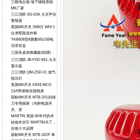
·
三格地台箱 地下铺线系统
MK厂家
三江消防 SG-03K 火灾声光
·
警报器
英国MK开关 S8801 WHI 1
·
位净掣面连外框
YK8808型8路数码USB电
·
话录音盒
·
三国杀桌游典藏版(纸牌)
三江消防 JB-FSD-981 火灾
·
显示盘
三江消防 QM-ZSD-01 放气
·
指示灯
英国MK开关 K958 MCO
·
13A带保险丝接线座
国标MK开关 MTB-201刮须
·
刀专用插座（内附电源开
关、变
MARTlN 美国 90年代的木
·
結他木吉它 MARTIN马丁，
吉他十大品牌
国标MK开关 MTB-302F 单
·