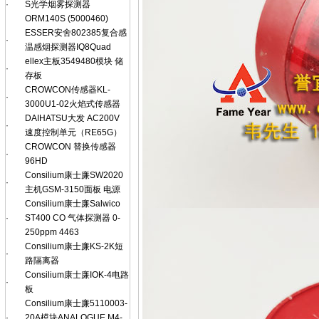
·
S光学烟雾探测器
ORM140S (5000460)
ESSER安舍802385复合感
·
温感烟探测器IQ8Quad
ellex主板3549480模块 储
·
存板
CROWCON传感器KL-
·
3000U1-02火焰式传感器
DAIHATSU大发 AC200V
·
速度控制单元（RE65G）
CROWCON 替换传感器
·
96HD
Consilium康士廉SW2020
·
主机GSM-3150面板 电源
Consilium康士廉Salwico
·
ST400 CO 气体探测器 0-
250ppm 4463
Consilium康士廉KS-2K短
·
路隔离器
Consilium康士廉IOK-4电路
·
板
Consilium康士廉5110003-
·
20A模块ANALOGUE M4-