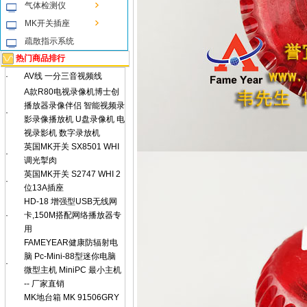
气体检测仪
MK开关插座
疏散指示系统
热门商品排行
·
AV线 一分三音视频线
A款R80电视录像机博士创
播放器录像伴侣 智能视频录
·
影录像播放机 U盘录像机 电
视录影机 数字录放机
英国MK开关 SX8501 WHI
·
调光掣肉
英国MK开关 S2747 WHI 2
·
位13A插座
HD-18 增强型USB无线网
·
卡,150M搭配网络播放器专
用
FAMEYEAR健康防辐射电
脑 Pc-Mini-88型迷你电脑
·
微型主机 MiniPC 最小主机
-- 厂家直销
MK地台箱 MK 91506GRY