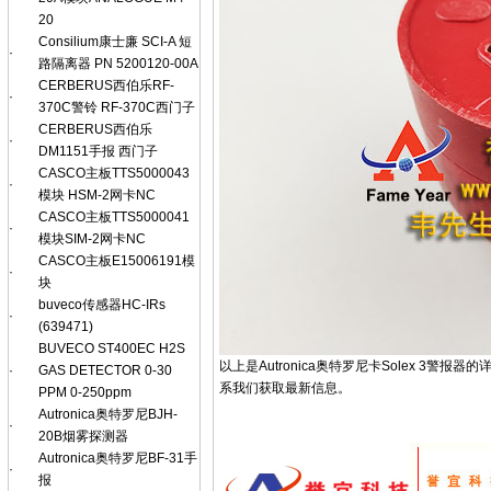
20
Consilium康士廉 SCI-A 短
·
路隔离器 PN 5200120-00A
CERBERUS西伯乐RF-
·
370C警铃 RF-370C西门子
CERBERUS西伯乐
·
DM1151手报 西门子
CASCO主板TTS5000043
·
模块 HSM-2网卡NC
CASCO主板TTS5000041
·
模块SIM-2网卡NC
CASCO主板E15006191模
·
块
buveco传感器HC-IRs
·
(639471)
BUVECO ST400EC H2S
以上是Autronica奥特罗尼卡Solex 
·
GAS DETECTOR 0-30
系我们获取最新信息。
PPM 0-250ppm
Autronica奥特罗尼BJH-
·
20B烟雾探测器
Autronica奥特罗尼BF-31手
·
报