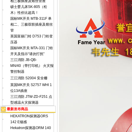
相三极插座及熔丝管座
硕士婴儿床SK-805（松
·
木）性价比超高！
国标MK开关 MTB-311F 单
·
相二、三极双联插座及熔丝
管
英国富丽门铃 D753 门铃变
·
压器
国标MK开关 MTA-331 门铃
·
开关及指示“请勿打扰”
三江消防 JB-QB-
·
MN/40（带打印机） 火灾报
警控制器
·
三江消防 S2004 安全栅
英国MK开关 S2757 WHI 1
·
位13A插座
三江消防 JTW-ZD-F251 点
·
型感温火灾探测器
最新发布商品
HEKATRON探测器ORS
·
142 E烟感
Hekatron探测器ORM 140