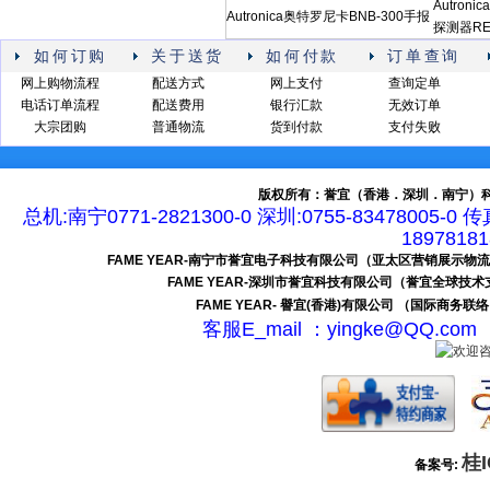
Autron
Autronica奥特罗尼卡BNB-300手报
探测器REF
如何订购
关于送货
如何付款
订单查询
网上购物流程
配送方式
网上支付
查询定单
电话订单流程
配送费用
银行汇款
无效订单
大宗团购
普通物流
货到付款
支付失败
版权所有：誉宜（香港．深圳．南宁）科
总机:南宁0771-2821300-0 深圳:0755-83478005-0 
189781
FAME YEAR-南宁市誉宜电子科技有限公司（亚太区营销展示物
FAME YEAR-深圳市誉宜科技有限公司（誉宜全球技
FAME YEAR- 譽宜(香港)有限公司 （国际商务联
客服E_mail ：yingke@QQ.c
桂I
备案号: