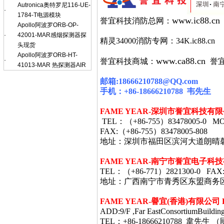
Autronica奥特罗尼116-UE-
·
1784-T电源模块
www.ic88.cn
誉宜科技消防总网：
Apollo阿波罗ORB-OP-
·
42001-MAR感烟探测器探
精灵34000消防专网：34K.ic88.cn
头现货
Apollo阿波罗ORB-HT-
www.ca88.cn
·
誉宜科技商城：
誉
41013-MAR 热探测器AIR
邮箱
:18666210788@QQ.com
手机：
+86-18666210788
韦
先生
FAME YEAR-
深圳市誉宜科技有限
TEL
：（
+86-755
）
83478005-0 MO
FAX:
（
+86-755
）
83478005-808
地址：深圳市福田区滨河大道朗晴
FAME YEAR-
南宁市誉宜电子科技
TEL
：（
+86-771
）
2821300-0 FAX
地址：广西南宁市青秀区东盟商务
FAME YEAR-
譽宜
(
香港
)
有限公司
ADD:9/F ,Far EastConsortiumBuildin
TEL：+86-18666210788 韋