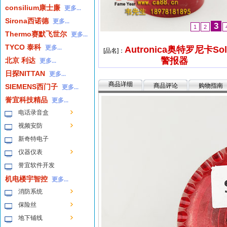
consilium康士廉
更多...
Sirona西诺德
更多...
3
1
2
Thermo赛默飞世尔
更多...
TYCO 泰科
更多...
Autronica奥特罗尼卡Sol
[品名]：
警报器
北京 利达
更多...
日探NITTAN
更多...
商品详细
商品评论
购物指南
SIEMENS西门子
更多...
誉宜科技精品
更多...
电话录音盒
视频安防
新奇特电子
仪器仪表
誉宜软件开发
机电楼宇智控
更多...
消防系统
保险丝
地下铺线