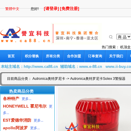
[请登录]
[免费注册]
繁體中文
您好!
热门搜索：
机顶盒
首页
积分替换
所有分类
合作加盟
订单查询
关于我们
本站主域名：
http://www.ca88.cn
辅助域名：
www.e-88.cn
www.ii-buy.c
目前商品分类：
Autronica奥特罗尼卡
-> Autronica奥特罗尼卡Solex 3警报器
热卖商品分类
各种特产
更多...
HONEYWELL 霍尼韦尔
更
多...
EST爱德华消防
更多...
apollo阿波罗
更多...