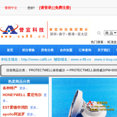
[请登录]
[免费注册]
繁體中文
您好!
热门搜索：
机顶盒
首页
积分替换
所有分类
合作加盟
订单查询
关于我们
本站主域名：
http://www.ca88.cn
辅助域名：
www.e-88.cn
www.ii-buy.c
目前商品分类：
PROTECTWELL保得威尔
-> PROTECTWELL保得威尔PW-
热卖商品分类
各种特产
更多...
HONEYWELL 霍尼韦尔
更
多...
EST爱德华消防
更多...
apollo阿波罗
更多...