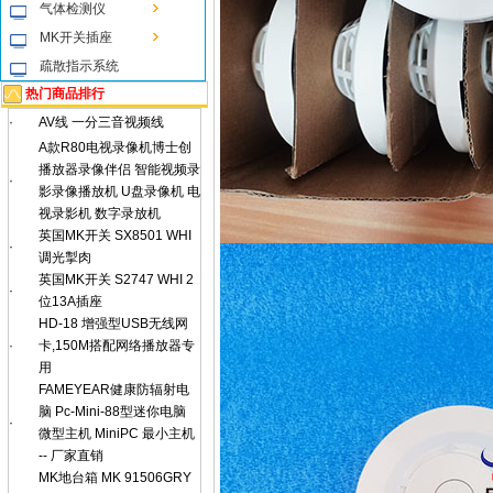
气体检测仪
MK开关插座
疏散指示系统
热门商品排行
·
AV线 一分三音视频线
A款R80电视录像机博士创
播放器录像伴侣 智能视频录
·
影录像播放机 U盘录像机 电
视录影机 数字录放机
英国MK开关 SX8501 WHI
·
调光掣肉
英国MK开关 S2747 WHI 2
·
位13A插座
HD-18 增强型USB无线网
·
卡,150M搭配网络播放器专
用
FAMEYEAR健康防辐射电
脑 Pc-Mini-88型迷你电脑
·
微型主机 MiniPC 最小主机
-- 厂家直销
MK地台箱 MK 91506GRY