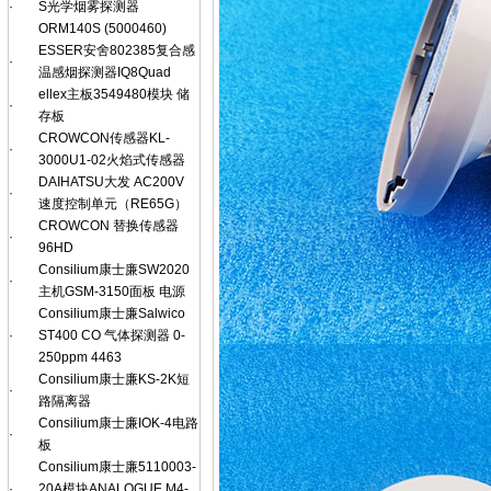
·
S光学烟雾探测器
ORM140S (5000460)
ESSER安舍802385复合感
·
温感烟探测器IQ8Quad
ellex主板3549480模块 储
·
存板
CROWCON传感器KL-
·
3000U1-02火焰式传感器
DAIHATSU大发 AC200V
·
速度控制单元（RE65G）
CROWCON 替换传感器
·
96HD
Consilium康士廉SW2020
·
主机GSM-3150面板 电源
Consilium康士廉Salwico
·
ST400 CO 气体探测器 0-
250ppm 4463
Consilium康士廉KS-2K短
·
路隔离器
Consilium康士廉IOK-4电路
·
板
Consilium康士廉5110003-
·
20A模块ANALOGUE M4-