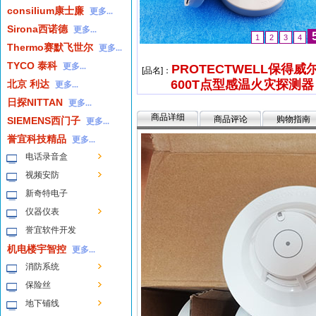
consilium康士廉
更多...
Sirona西诺德
更多...
1
2
3
4
5
Thermo赛默飞世尔
更多...
TYCO 泰科
更多...
PROTECTWELL保得威尔
[品名]：
600T点型感温火灾探测器
北京 利达
更多...
日探NITTAN
更多...
商品详细
商品评论
购物指南
SIEMENS西门子
更多...
誉宜科技精品
更多...
电话录音盒
视频安防
新奇特电子
仪器仪表
誉宜软件开发
机电楼宇智控
更多...
消防系统
保险丝
地下铺线