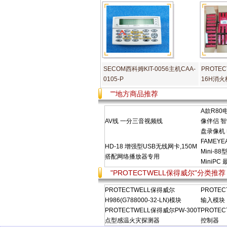
SECOM西科姆KIT-0056主机CAA-
PROTE
0105-P
16H消
""地方商品推荐
A款R8
AV线 一分三音视频线
像伴侣 
盘录像机
FAMEY
HD-18 增强型USB无线网卡,150M
Mini-
搭配网络播放器专用
MiniPC
"PROTECTWELL保得威尔"分类推荐
PROTECTWELL保得威尔
PROTE
H986(G788000-32-LN)模块
输入模块
PROTECTWELL保得威尔PW-300T
PROTE
点型感温火灾探测器
控制器