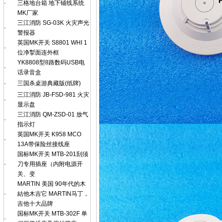
·
三格地台箱 地下铺线系统
MK厂家
三江消防 SG-03K 火灾声光
·
警报器
英国MK开关 S8801 WHI 1
·
位净掣面连外框
YK8808型8路数码USB电
·
话录音盒
·
三国杀桌游典藏版(纸牌)
三江消防 JB-FSD-981 火灾
·
显示盘
三江消防 QM-ZSD-01 放气
·
指示灯
英国MK开关 K958 MCO
·
13A带保险丝接线座
国标MK开关 MTB-201刮须
·
刀专用插座（内附电源开
关、变
MARTlN 美国 90年代的木
·
結他木吉它 MARTIN马丁，
吉他十大品牌
国标MK开关 MTB-302F 单
·