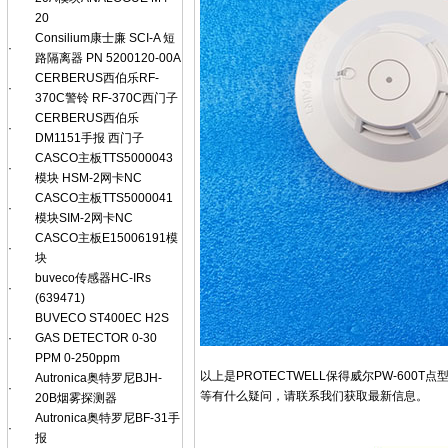
20
Consilium康士廉 SCI-A 短
·
路隔离器 PN 5200120-00A
CERBERUS西伯乐RF-
·
370C警铃 RF-370C西门子
CERBERUS西伯乐
·
DM1151手报 西门子
CASCO主板TTS5000043
·
模块 HSM-2网卡NC
CASCO主板TTS5000041
·
模块SIM-2网卡NC
CASCO主板E15006191模
·
块
buveco传感器HC-IRs
·
(639471)
BUVECO ST400EC H2S
·
GAS DETECTOR 0-30
PPM 0-250ppm
以上是PROTECTWELL保得威尔PW-6
Autronica奥特罗尼BJH-
·
等有什么疑问，请联系我们获取最新信息。
20B烟雾探测器
Autronica奥特罗尼BF-31手
·
报