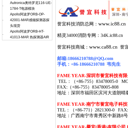
Autronica奥特罗尼116-UE-
·
1784-T电源模块
Apollo阿波罗ORB-OP-
·
42001-MAR感烟探测器探
www.ic88.cn
誉宜科技消防总网：
头现货
Apollo阿波罗ORB-HT-
·
精灵34000消防专网：34K.ic88.cn
41013-MAR 热探测器AIR
www.ca88.cn
誉宜科技商城：
誉
邮箱
:18666210788@QQ.com
手机：
+86-18666210788
韦
先生
FAME YEAR-
深圳市誉宜科技有限
TEL
：（
+86-755
）
83478005-0 MO
FAX:
（
+86-755
）
83478005-808
地址：深圳市福田区滨河大道朗晴
FAME YEAR-
南宁市誉宜电子科技
TEL
：（
+86-771
）
2821300-0 FAX
地址：广西南宁市青秀区中新路8号
FAME YEAR-
譽宜
(
香港
)
有限公司