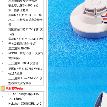
相三极插座及熔丝管座
硕士婴儿床SK-805（松
·
木）性价比超高！
国标MK开关 MTB-311F 单
·
相二、三极双联插座及熔丝
管
英国富丽门铃 D753 门铃变
·
压器
国标MK开关 MTA-331 门铃
·
开关及指示“请勿打扰”
三江消防 JB-QB-
·
MN/40（带打印机） 火灾报
警控制器
·
三江消防 S2004 安全栅
英国MK开关 S2757 WHI 1
·
位13A插座
三江消防 JTW-ZD-F251 点
·
型感温火灾探测器
最新发布商品
HEKATRON探测器ORS
·
142 E烟感
Hekatron探测器ORM 140